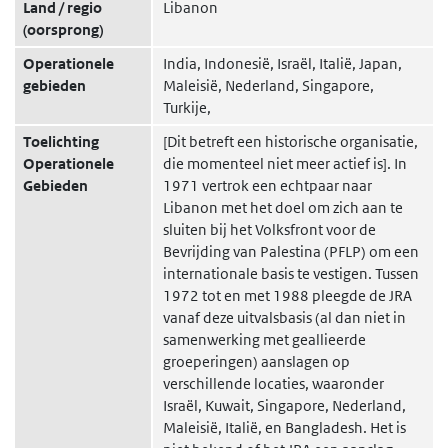
Land / regio
Libanon
(oorsprong)
Operationele
India, Indonesië, Israël, Italië, Japan,
gebieden
Maleisië, Nederland, Singapore,
Turkije,
Toelichting
[Dit betreft een historische organisatie,
Operationele
die momenteel niet meer actief is]. In
Gebieden
1971 vertrok een echtpaar naar
Libanon met het doel om zich aan te
sluiten bij het Volksfront voor de
Bevrijding van Palestina (PFLP) om een ​​
internationale basis te vestigen. Tussen
1972 tot en met 1988 pleegde de JRA
vanaf deze uitvalsbasis (al dan niet in
samenwerking met geallieerde
groeperingen) aanslagen op
verschillende locaties, waaronder
Israël, Kuwait, Singapore, Nederland,
Maleisië, Italië, en Bangladesh. Het is