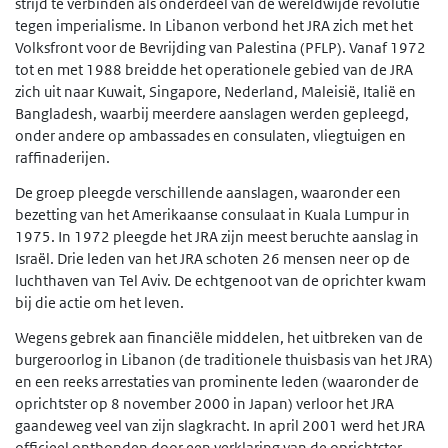
strijd te verbinden als onderdeel van de wereldwijde revolutie
tegen imperialisme. In Libanon verbond het JRA zich met het
Volksfront voor de Bevrijding van Palestina (PFLP). Vanaf 1972
tot en met 1988 breidde het operationele gebied van de JRA
zich uit naar Kuwait, Singapore, Nederland, Maleisië, Italië en
Bangladesh, waarbij meerdere aanslagen werden gepleegd,
onder andere op ambassades en consulaten, vliegtuigen en
raffinaderijen.
De groep pleegde verschillende aanslagen, waaronder een
bezetting van het Amerikaanse consulaat in Kuala Lumpur in
1975. In 1972 pleegde het JRA zijn meest beruchte aanslag in
Israël. Drie leden van het JRA schoten 26 mensen neer op de
luchthaven van Tel Aviv. De echtgenoot van de oprichter kwam
bij die actie om het leven.
Wegens gebrek aan financiële middelen, het uitbreken van de
burgeroorlog in Libanon (de traditionele thuisbasis van het JRA)
en een reeks arrestaties van prominente leden (waaronder de
oprichtster op 8 november 2000 in Japan) verloor het JRA
gaandeweg veel van zijn slagkracht. In april 2001 werd het JRA
officieel ontbonden door een verklaring van de oprichtster.