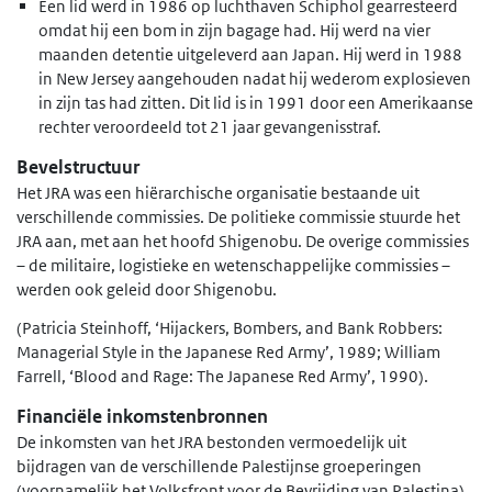
Een lid werd in 1986 op luchthaven Schiphol gearresteerd
omdat hij een bom in zijn bagage had. Hij werd na vier
maanden detentie uitgeleverd aan Japan. Hij werd in 1988
in New Jersey aangehouden nadat hij wederom explosieven
in zijn tas had zitten. Dit lid is in 1991 door een Amerikaanse
rechter veroordeeld tot 21 jaar gevangenisstraf.
Bevelstructuur
Het JRA was een hiërarchische organisatie bestaande uit
verschillende commissies. De politieke commissie stuurde het
JRA aan, met aan het hoofd Shigenobu. De overige commissies
– de militaire, logistieke en wetenschappelijke commissies –
werden ook geleid door Shigenobu.
(Patricia Steinhoff, ‘Hijackers, Bombers, and Bank Robbers:
Managerial Style in the Japanese Red Army’, 1989; William
Farrell, ‘Blood and Rage: The Japanese Red Army’, 1990).
Financiële inkomstenbronnen
De inkomsten van het JRA bestonden vermoedelijk uit
bijdragen van de verschillende Palestijnse groeperingen
(voornamelijk het Volksfront voor de Bevrijding van Palestina)