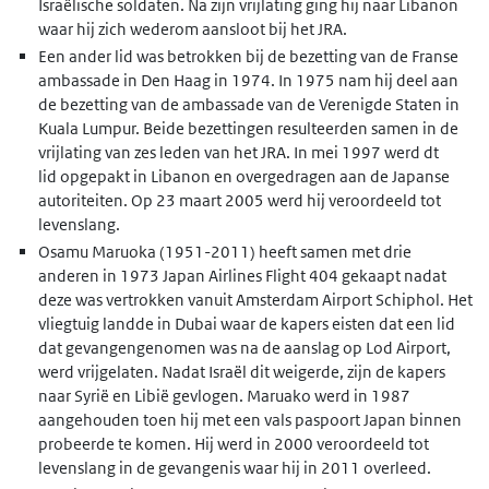
Israëlische soldaten. Na zijn vrijlating ging hij naar Libanon
waar hij zich wederom aansloot bij het JRA.
Een ander lid was betrokken bij de bezetting van de Franse
ambassade in Den Haag in 1974. In 1975 nam hij deel aan
de bezetting van de ambassade van de Verenigde Staten in
Kuala Lumpur. Beide bezettingen resulteerden samen in de
vrijlating van zes leden van het JRA. In mei 1997 werd dt
lid opgepakt in Libanon en overgedragen aan de Japanse
autoriteiten. Op 23 maart 2005 werd hij veroordeeld tot
levenslang.
Osamu Maruoka (1951-2011) heeft samen met drie
anderen in 1973 Japan Airlines Flight 404 gekaapt nadat
deze was vertrokken vanuit Amsterdam Airport Schiphol. Het
vliegtuig landde in Dubai waar de kapers eisten dat een lid
dat gevangengenomen was na de aanslag op Lod Airport,
werd vrijgelaten. Nadat Israël dit weigerde, zijn de kapers
naar Syrië en Libië gevlogen. Maruako werd in 1987
aangehouden toen hij met een vals paspoort Japan binnen
probeerde te komen. Hij werd in 2000 veroordeeld tot
levenslang in de gevangenis waar hij in 2011 overleed.