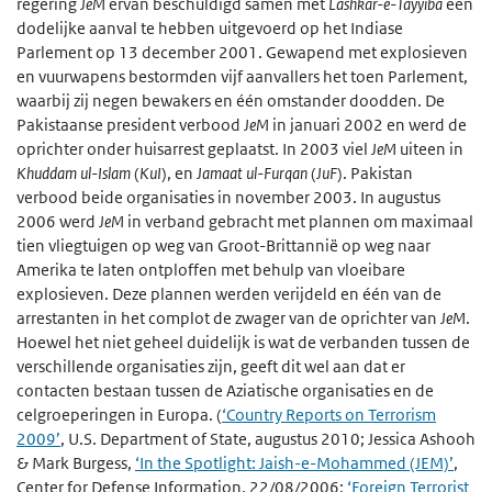
regering
JeM
ervan beschuldigd samen met
Lashkar-e-Tayyiba
een
dodelijke aanval te hebben uitgevoerd op het Indiase
Parlement op 13 december 2001. Gewapend met explosieven
en vuurwapens bestormden vijf aanvallers het toen Parlement,
waarbij zij negen bewakers en één omstander doodden. De
Pakistaanse president verbood
JeM
in januari 2002 en werd de
oprichter onder huisarrest geplaatst. In 2003 viel
JeM
uiteen in
Khuddam ul-Islam
(
KuI
), en
Jamaat ul-Furqan
(
JuF
). Pakistan
verbood beide organisaties in november 2003. In augustus
2006 werd
JeM
in verband gebracht met plannen om maximaal
tien vliegtuigen op weg van Groot-Brittannië op weg naar
Amerika te laten ontploffen met behulp van vloeibare
explosieven. Deze plannen werden verijdeld en één van de
arrestanten in het complot de zwager van de oprichter van
JeM
.
Hoewel het niet geheel duidelijk is wat de verbanden tussen de
verschillende organisaties zijn, geeft dit wel aan dat er
contacten bestaan tussen de Aziatische organisaties en de
celgroeperingen in Europa. (
‘Country Reports on Terrorism
2009’
, U.S. Department of State, augustus 2010; Jessica Ashooh
& Mark Burgess,
‘In the Spotlight: Jaish-e-Mohammed (JEM)’
,
Center for Defense Information, 22/08/2006;
‘Foreign Terrorist