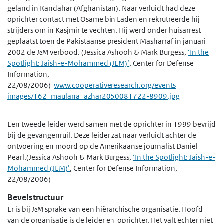
geland in Kandahar (Afghanistan). Naar verluidt had deze
oprichter contact met Osame bin Laden en rekrutreerde hij
strijders om in Kasjmir te vechten. Hij werd onder huisarrest
geplaatst toen de Pakistaanse president Masharraf in januari
2002 de
JeM
verbood. (Jessica Ashooh & Mark Burgess,
‘In the
Spotlight: Jaish-e-Mohammed (JEM)’
, Center for Defense
Information,
22/08/2006)
www.cooperativeresearch.org/events
images/162_maulana_azhar2050081722-8909.jpg
Een tweede leider werd samen met de oprichter in 1999 bevrijd
bij de gevangenruil. Deze leider zat naar verluidt achter de
ontvoering en moord op de Amerikaanse journalist Daniel
Pearl.(Jessica Ashooh & Mark Burgess,
‘In the Spotlight: Jaish-e-
Mohammed (JEM)’
, Center for Defense Information,
22/08/2006)
Bevelstructuur
Er is bij
JeM
sprake van een hiërarchische organisatie. Hoofd
van de organisatie is de leider en oprichter. Het valt echter niet