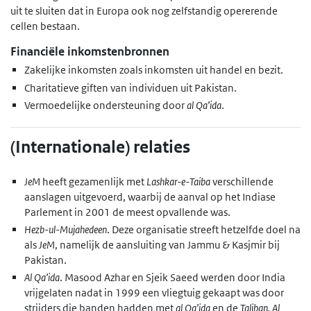
uit te sluiten dat in Europa ook nog zelfstandig opererende
cellen bestaan.
Financiële inkomstenbronnen
Zakelijke inkomsten zoals inkomsten uit handel en bezit.
Charitatieve giften van individuen uit Pakistan.
Vermoedelijke ondersteuning door
al Qa’ida
.
(Internationale) relaties
JeM
heeft gezamenlijk met
Lashkar-e-Taiba
verschillende
aanslagen uitgevoerd, waarbij de aanval op het Indiase
Parlement in 2001 de meest opvallende was.
Hezb-ul-Mujahedeen
. Deze organisatie streeft hetzelfde doel na
als
JeM
, namelijk de aansluiting van Jammu & Kasjmir bij
Pakistan.
Al Qa’ida
. Masood Azhar en Sjeik Saeed werden door India
vrijgelaten nadat in 1999 een vliegtuig gekaapt was door
strijders die banden hadden met
al Qa’ida
en de
Taliban.
Al