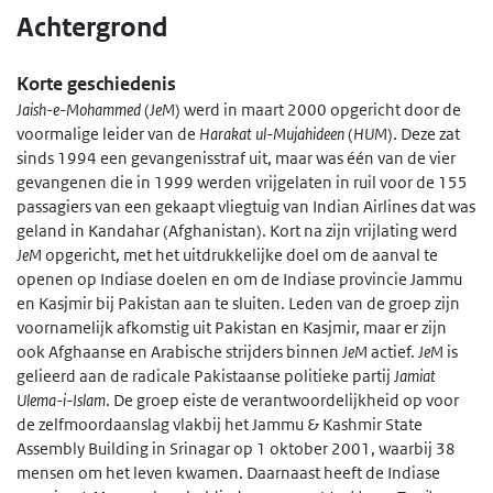
Achtergrond
Korte geschiedenis
Jaish-e-Mohammed
(
JeM
) werd in maart 2000 opgericht door de
voormalige leider van de
Harakat ul-Mujahideen
(
HUM
). Deze zat
sinds 1994 een gevangenisstraf uit, maar was één van de vier
gevangenen die in 1999 werden vrijgelaten in ruil voor de 155
passagiers van een gekaapt vliegtuig van Indian Airlines dat was
geland in Kandahar (Afghanistan). Kort na zijn vrijlating werd
JeM
opgericht, met het uitdrukkelijke doel om de aanval te
openen op Indiase doelen en om de Indiase provincie Jammu
en Kasjmir bij Pakistan aan te sluiten. Leden van de groep zijn
voornamelijk afkomstig uit Pakistan en Kasjmir, maar er zijn
ook Afghaanse en Arabische strijders binnen
JeM
actief.
JeM
is
gelieerd aan de radicale Pakistaanse politieke partij
Jamiat
Ulema-i-Islam
. De groep eiste de verantwoordelijkheid op voor
de zelfmoordaanslag vlakbij het Jammu & Kashmir State
Assembly Building in Srinagar op 1 oktober 2001, waarbij 38
mensen om het leven kwamen. Daarnaast heeft de Indiase